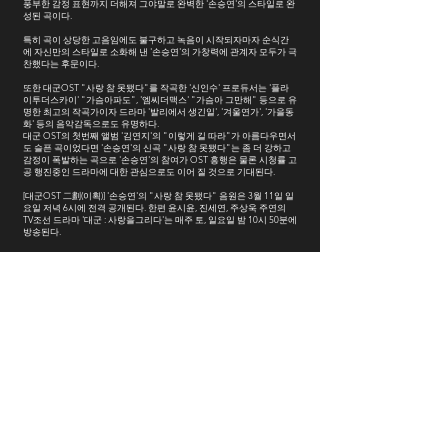
풍부한 감정 표현까지 더해져 그야말로 완벽한 '손승연'의 스타일로 완
성된 곡이다.
특히 곡이 상당한 고음임에도 불구하고 녹음이 시작되자마자 순식간
에 자신만의 스타일로 소화해 낸 '손승연'의 가창력에 관계자 모두가 극
찬했다는 후문이다.
또한 대군OST "사랑 참 못됐다"를 작곡한 '신인수' 프로듀서는 '플라
이투더스카이' "가슴아파도", '엠씨더맥스' "가슴아 그만해" 등으로 유
명한 최고의 작곡가이자 드라마 '발리에서 생긴일', '겨울연가', '가을동
화' 등의 음악감독으로도 유명하다.
대군 OST의 첫번째 앨범 '김연지'의 "이렇게 길 따라"가 아름다우면서
도 슬픈 곡이었다면 '손승연'의 신곡 "사랑 참 못됐다"는 좀 더 강하고
감정이 폭발하는 곡으로 '손승연'의 참여가 OST 흥행은 물론 시청률 고
공 행진중인 드라마에 대한 관심으로도 이어 질 것으로 기대된다.
[대군OST 二劃(이획)] '손승연'의 "사랑 참 못됐다" 음원은 3월 11일 일
요일 저녁 6시에 전격 공개된다. 한편 윤시윤, 진세연, 주상욱 주연의
TV조선 드라마 '대군 : 사랑을그리다'는 매주 토, 일요일 밤 10시 50분에
방송된다.
[Credit]
1. 손승연 – 사랑 참 못됐다
Produced by 신인수
Lyrics by 신인수, 이다원
Composed by 신인수
Arranged by 신인수
Keyboards & Programming by 신인수
Piano by 스윗코드
Guitar by 이성열
Drum by 장혁
Bass by 오장훈
Strings Arranged by 이념
Strings by 융스트링
Strings Recording Studio at Seoul Studio
Recorded by 허은숙 at W Sound
Mixed by 조준성 at W Sound
Mastered by 최효영 at SUONO Mastering