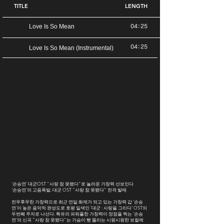
TITLE
LENGTH
Love Is So Mean
04:25
04:25
Love Is So Mean (Instrumental)
'손승연' 대군OST "사랑 참 못됐다"로 놀라운 가창력 선보인다
'손승연'의 고음폭발, 대군 OST "사랑 참 못됐다" 전격 발매
전무후무한 가창력으로 최근 연일 화제가 되고 있는 가창력 갑 '손승
연'이 높은 음악적 완성도로 호평 일색인 '대군 : 사랑을 그리다' OST의
두번째 주자로 나선다. 특유의 파워풀한 가창력이 정점을 찍는 '손승
연'의 신곡 "사랑 참 못됐다"는 가슴이 뻥 뚫리는 시원시원한 보컬에