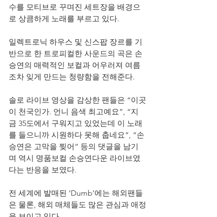
수를 모티브로 꾸며진 세트장을 배경으
로 상큼하게 노래를 부르고 있다.
일렉트로닉 하우스 및 신스팝 장르를 기
반으로 한 트로피컬한 사운드의 곡은 손
승연의 매력적인 보컬과 어우러져 여름
조차 잊게 만드는 청량함을 전해준다.
솔로 라이브 영상을 감상한 팬들은 “이곳
이 천국인가. 언니 음색 최고예요”, “지
금 35도에서 구워지고 있었는데 이 노래
를 들으니까 시원하다 못해 춥네요”, “손
승연은 고막을 찢어” 등의 댓글을 남기
며 역시 명품보컬 손승연다운 라이브였
다는 반응을 보였다.
전 세계에 발매된 ‘Dumb’에는 해외팬들
은 물론, 해외 매체들도 많은 관심과 애정
을 보이고 있다.