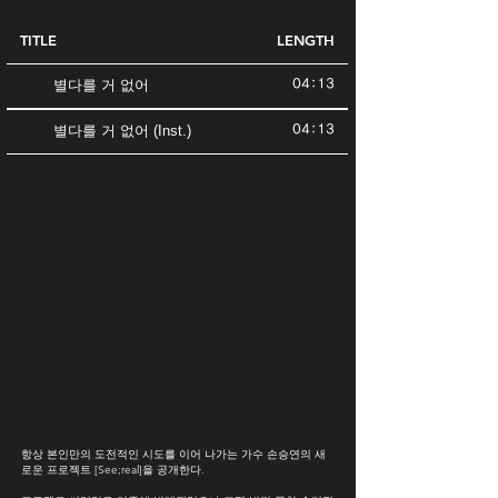
TITLE
LENGTH
별다를 거 없어
04:13
별다를 거 없어 (Inst.)
04:13
항상 본인만의 도전적인 시도를 이어 나가는 가수 손승연의 새
로운 프로젝트 [See;real]을 공개한다.