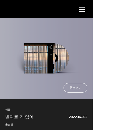
Back
싱글
별다를 거 없어
2022.06.02
손승연