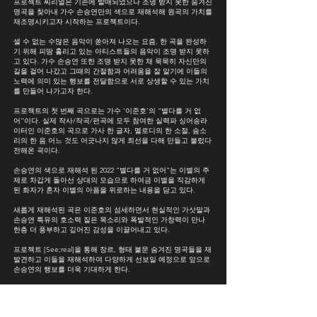
프로젝트 씨리얼은 기존에 발매되었으나 조명 받지 못한 숨겨진
명곡을 찾아내 가수 손승연만의 색으로 재해석해 원곡의 가치를
재조명시키고자 시작하는 프로젝트이다.
셀 수 없는 수많은 음악이 쏟아져 나오는 요즘, 한 곡을 완성하
기 위해 피땀 흘리고 있는 아티스트들의 음악이 조명 받지 못하
고 있다. 가수 손승연 또한 조명 받지 못한 채 묵묵히 자신만의
길을 걸어 나갔고 그때의 간절함과 어려움을 잘 알기에 이들의
노력에 의미 있는 행보를 전달함으로 서로 상생할 수 있는 가치
를 만들어 나가고자 한다.
프로젝트의 첫 번째 곡으로는 가수 ‘이준호’의 “별다를 거 없
어“이다. 실제 작사/작곡/편곡에 모두 참여한 실력파 싱어송라
이터인 이준호의 곡으로 가사 한 글자, 멜로디의 한 소절, 숨소
리의 한 음 어느 것도 어긋나지 않게 최선을 다해 만들고 불렀다
전해온 곡이다.
손승연의 색으로 재해석 된 2022 “별다를 거 없어“는 이별의 주
제로 차갑게 돌아선 상대의 모습으로 하여금 이별을 직감하게
된 화자가 혼자 이별의 아픔을 위로하는 내용을 담고 있다.
새롭게 재해석된 곡은 이준호의 섬세하면서 현실적인 가삿말과
손승연 특유의 호소력 짙은 목소리와 폭발적인 가창력이 만나
한층 더 풍부하고 깊어진 감성을 이끌어내고 있다.
프로젝트 [See;real]을 통해 장르, 형태 불문 숨겨진 명곡들을 재
발견하고 이들을 재해석하여 다양하게 선보일 예정으로 앞으로
손승연의 행보를 더욱 기대하게 한다.
[Credits]
Composed by LEEJUNHO